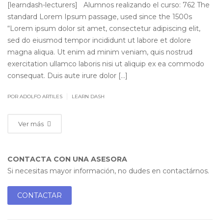
[learndash-lecturers] Alumnos realizando el curso: 762 The
standard Lorem Ipsum passage, used since the 1500s
“Lorem ipsum dolor sit amet, consectetur adipiscing elit,
sed do eiusmod tempor incididunt ut labore et dolore
magna aliqua. Ut enim ad minim veniam, quis nostrud
exercitation ullamco laboris nisi ut aliquip ex ea commodo
consequat. Duis aute irure dolor […]
|
POR ADOLFO ARTILES
LEARN DASH
Ver más
CONTACTA CON UNA ASESORA
Si necesitas mayor información, no dudes en contactárnos.
CONTACTAR