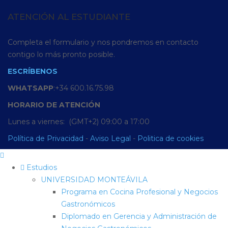
ATENCIÓN AL ESTUDIANTE
Completa el formulario y nos pondremos en contacto
contigo lo más pronto posible.
ESCRÍBENOS
WHATSAPP
:+34 600.16.75.98
HORARIO
DE
ATENCIÓN
Lunes a viernes: (GMT+2) 09:00 a 17:00
Política de Privacidad
-
Aviso Legal
-
Politica de cookies
Estudios
UNIVERSIDAD MONTEÁVILA
Programa en Cocina Profesional y Negocios
Gastronómicos
Diplomado en Gerencia y Administración de