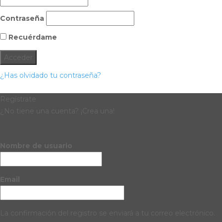
Contraseña
Recuérdame
¿Has olvidado tu contraseña?
Regístrate
¿No tiene una cuenta? ¡Crea una!
Registra tu cuenta
Nombre de usuario
Email
La confirmación del registro se enviará a tu correo electrónico.