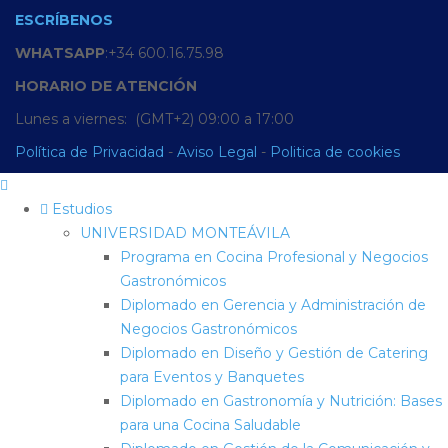
ESCRÍBENOS
WHATSAPP
:+34 600.16.75.98
HORARIO
DE
ATENCIÓN
Lunes a viernes: (GMT+2) 09:00 a 17:00
Política de Privacidad
-
Aviso Legal
-
Politica de cookies
Estudios
UNIVERSIDAD MONTEÁVILA
Programa en Cocina Profesional y Negocios
Gastronómicos
Diplomado en Gerencia y Administración de
Negocios Gastronómicos
Diplomado en Diseño y Gestión de Catering
para Eventos y Banquetes
Diplomado en Gastronomía y Nutrición: Bases
para una Cocina Saludable