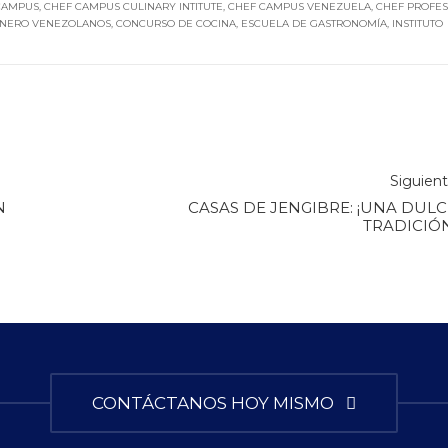
CAMPUS
,
CHEF CAMPUS CULINARY INTITUTE
,
CHEF CAMPUS VENEZUELA
,
CHEF PROFES
INERO VENEZOLANOS
,
CONCURSO DE COCINA
,
ESCUELA DE GASTRONOMÍA
,
INSTITUTO
Siguien
N
CASAS DE JENGIBRE: ¡UNA DULC
TRADICIÓN
CONTÁCTANOS HOY MISMO