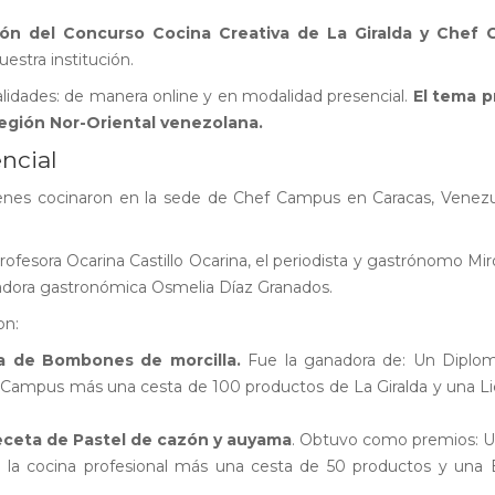
ión del Concurso Cocina Creativa de La Giralda y Chef
estra institución.
alidades: de manera online y en modalidad presencial.
El tema p
región Nor-Oriental venezolana.
ncial
quienes cocinaron en la sede de Chef Campus en Caracas, Venez
rofesora Ocarina Castillo Ocarina, el periodista y gastrónomo Mir
adora gastronómica Osmelia Díaz Granados.
on:
a de Bombones de morcilla.
Fue la ganadora de: Un Diplo
 Campus más una cesta de 100 productos de La Giralda y una L
eceta de Pastel de cazón y auyama
. Obtuvo como premios: U
e la cocina profesional más una cesta de 50 productos y una 