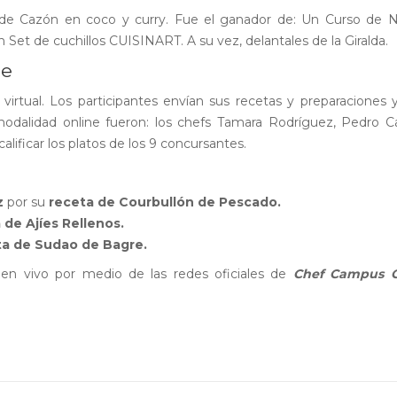
de Cazón en coco y curry. Fue el ganador de: Un Curso de Nu
 Set de cuchillos CUISINART. A su vez, delantales de la Giralda.
ne
virtual. Los participantes envían sus recetas y preparaciones
modalidad online fueron: los chefs Tamara Rodríguez, Pedro Cas
lificar los platos de los 9 concursantes.
z
por su
receta de Courbullón de Pescado.
 de Ajíes Rellenos.
ta de Sudao de Bagre.
en vivo por medio de las redes oficiales de
Chef Campus C