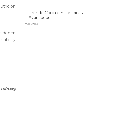
trición
Jefe de Cocina en Técnicas
Avanzadas
17/06/2026
 y deben
tillo, y
ulinary