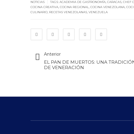
|
NOTICIAS
TAGS:
ACADEMIA DE GASTRONOMÍA
,
CARACAS
,
CHEF 
COCINA CREATIVA
,
COCINA REGIONAL
,
COCINA VENEZOLANA
,
COC
CULINARIO
,
RECETAS VENEZOLANAS
,
VENEZUELA
Anterior
EL PAN DE MUERTOS: UNA TRADICIÓ
DE VENERACIÓN