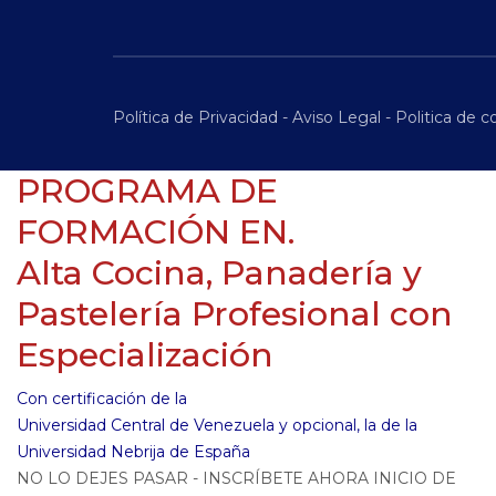
Política de Privacidad
-
Aviso Legal
-
Politica de c
PROGRAMA DE
FORMACIÓN EN.
Alta Cocina, Panadería y
Pastelería Profesional con
Especialización
Con certificación de la
Universidad Central de Venezuela y opcional, la de la
Universidad Nebrija de España
NO LO DEJES PASAR - INSCRÍBETE AHORA INICIO DE