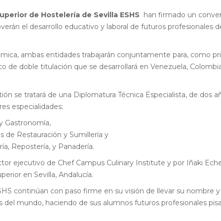
uperior de Hostelería de Sevilla ESHS
han firmado un conve
verán el desarrollo educativo y laboral de futuros profesionales d
émica, ambas entidades trabajarán conjuntamente para, como pr
o de doble titulación que se desarrollará en Venezuela, Colombi
ión se tratará de una Diplomatura Técnica Especialista, de dos a
res especialidades:
 y Gastronomía,
s de Restauración y Sumillería y
ría, Repostería, y Panadería.
ector ejecutivo de Chef Campus Culinary Institute y por Iñaki Ech
erior en Sevilla, Andalucía.
HS continúan con paso firme en su visión de llevar su nombre y
s del mundo, haciendo de sus alumnos futuros profesionales pis