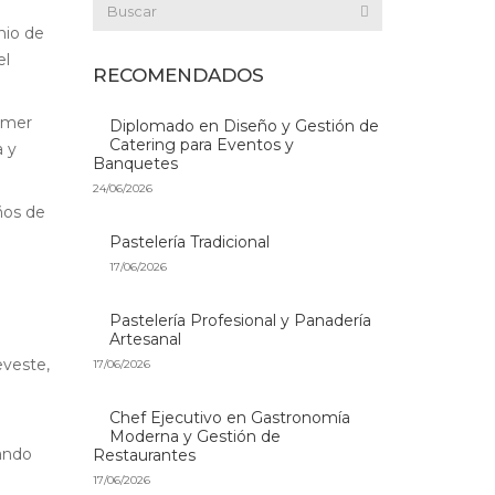
nio de
el
RECOMENDADOS
imer
Diplomado en Diseño y Gestión de
Catering para Eventos y
a y
Banquetes
24/06/2026
ños de
Pastelería Tradicional
17/06/2026
Pastelería Profesional y Panadería
Artesanal
eveste,
17/06/2026
Chef Ejecutivo en Gastronomía
Moderna y Gestión de
ando
Restaurantes
17/06/2026