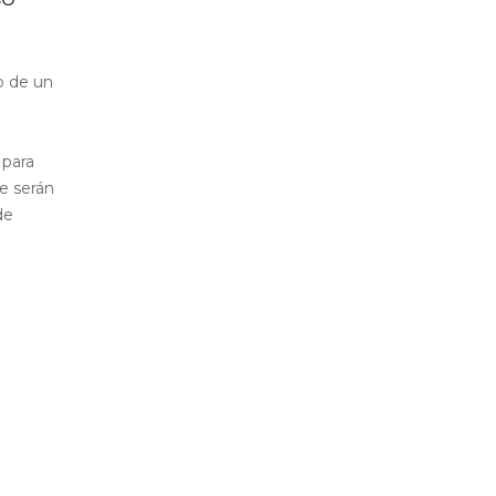
o de un
 para
e serán
de