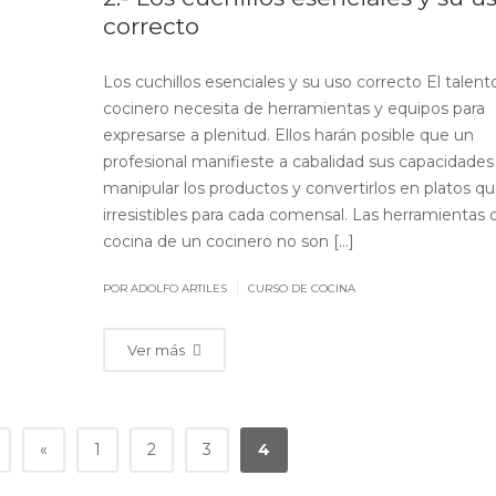
correcto
Los cuchillos esenciales y su uso correcto El talent
cocinero necesita de herramientas y equipos para
expresarse a plenitud. Ellos harán posible que un
profesional manifieste a cabalidad sus capacidades
manipular los productos y convertirlos en platos qu
irresistibles para cada comensal. Las herramientas 
cocina de un cocinero no son [...]
|
POR ADOLFO ARTILES
CURSO DE COCINA
Ver más
«
1
2
3
4