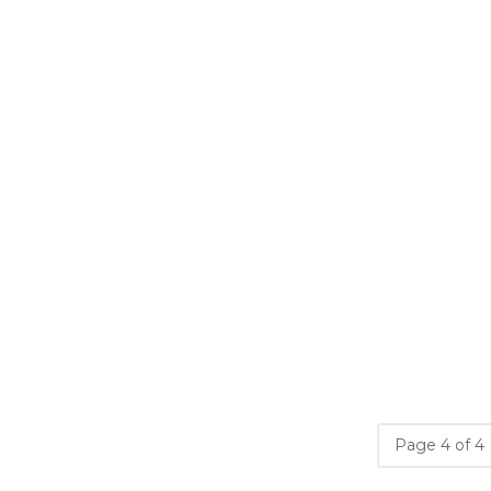
13
Page 4 of 4