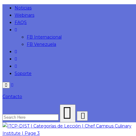
Noticias
Webinars
FAQS
FB Internacional
FB Venezuela
Soporte
Menu
Contacto