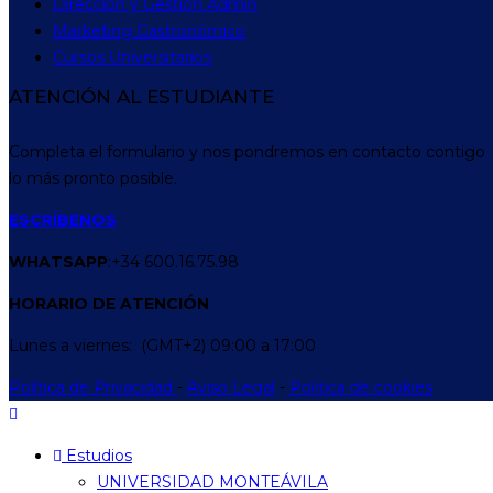
Dirección y Gestión Admin
Marketing Gastronómico
Cursos Universitarios
ATENCIÓN AL ESTUDIANTE
Completa el formulario y nos pondremos en contacto contigo
lo más pronto posible.
ESCRÍBENOS
WHATSAPP
:+34 600.16.75.98
HORARIO
DE
ATENCIÓN
Lunes a viernes: (GMT+2) 09:00 a 17:00
Política de Privacidad
-
Aviso Legal
-
Politica de cookies
Estudios
UNIVERSIDAD MONTEÁVILA