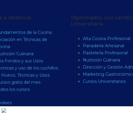
 a distancia
Diplomados con certifi
universitaria
undamentos de la Cocina
Alta Cocina Profesional
niciación en Técnicas de
Panadería Artesanal
ocina
Pastelería Profesional
trición Culinaria
Nutrición Culinaria
os Fondos y sus Usos
Dirección y Gestión Ad
cnicas y uso de los cuchillos
Marketing Gastronómic
l Huevo, Técnicas y Usos
Cursos Universitarios
ursos gratis del mes
odos los cursos
ookies