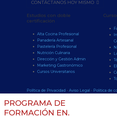
CONTÁCTANOS HOY MISMO
Estudios con doble
Cursos
certificación
F
Alta Cocina Profesional
I
Panadería Artesanal
C
Pastelería Profesional
Nu
Nutrición Culinaria
L
Dirección y Gestión Admin
Té
Marketing Gastronómico
E
Cursos Universitarios
C
T
Política de Privacidad
-
Aviso Legal
-
Politica de c
PROGRAMA DE
FORMACIÓN EN.