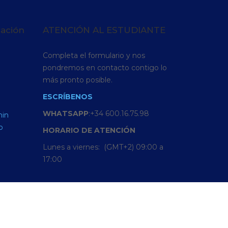
cación
ATENCIÓN AL ESTUDIANTE
Completa el formulario y nos
pondremos en contacto contigo lo
más pronto posible.
ESCRÍBENOS
WHATSAPP
:+34 600.16.75.98
min
o
HORARIO
DE
ATENCIÓN
Lunes a viernes: (GMT+2) 09:00 a
17:00