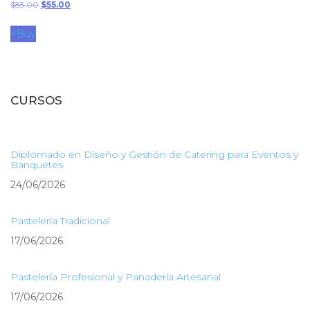
El
El
$
85.00
$
55.00
precio
precio
+
Buy
original
actual
era:
es:
$85.00.
$55.00.
CURSOS
Diplomado en Diseño y Gestión de Catering para Eventos y
Banquetes
24/06/2026
Pastelería Tradicional
17/06/2026
Pastelería Profesional y Panadería Artesanal
17/06/2026