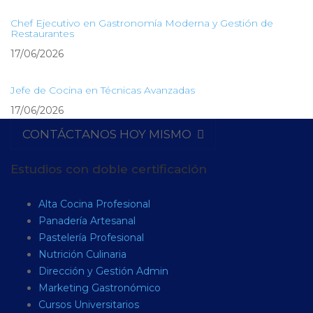
Chef Ejecutivo en Gastronomía Moderna y Gestión de
Restaurantes
17/06/2026
Jefe de Cocina en Técnicas Avanzadas
17/06/2026
CONTÁCTANOS HOY MISMO
Estudios con doble certificación
Alta Cocina Profesional
Panadería Artesanal
Pastelería Profesional
Nutrición Culinaria
Dirección y Gestión Admin
Marketing Gastronómico
Cursos Universitarios