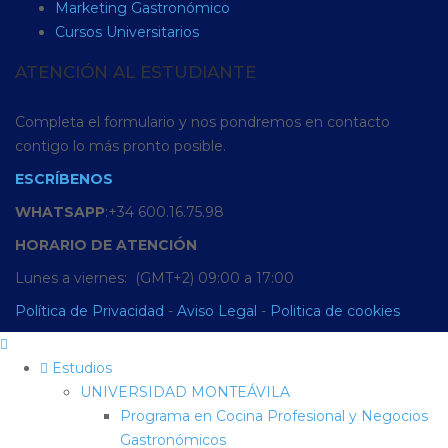
Marketing Gastronómico
Cursos Universitarios
ATENCIÓN AL ESTUDIANTE
Completa el formulario y nos pondremos en contacto
contigo lo más pronto posible.
ESCRÍBENOS
WHATSAPP
:+34 600.16.75.98
HORARIO
DE
ATENCIÓN
Lunes a viernes: (GMT+2) 09:00 a 17:00
Política de Privacidad
-
Aviso Legal
-
Politica de cookies
Estudios
UNIVERSIDAD MONTEÁVILA
Programa en Cocina Profesional y Negocios
Gastronómicos