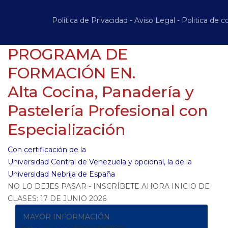
Política de Privacidad
-
Aviso Legal
-
Politica de c
PROGRAMA DE
FORMACIÓN EN.
Alta Cocina, Panadería y
Pastelería Profesional con
Especialización
Con certificación de la
Universidad Central de Venezuela y opcional, la de la
Universidad Nebrija de España
NO LO DEJES PASAR - INSCRÍBETE AHORA INICIO DE
CLASES: 17 DE JUNIO 2026
MAYOR INFORMACIÓN