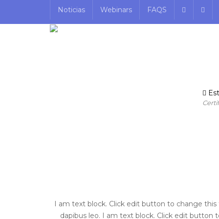
Noticias
Webinars
FAQS
Est
Certi
I am text block. Click edit button to change this 
dapibus leo. I am text block. Click edit button 