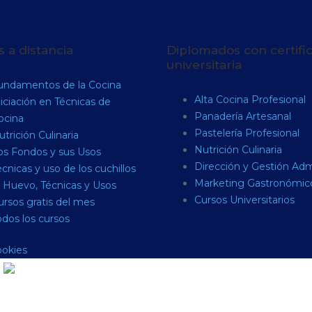
 a distancia
Diplomados con certifi
universitaria
undamentos de la Cocina
Alta Cocina Profesional
niciación en Técnicas de
Panadería Artesanal
ocina
Pastelería Profesional
trición Culinaria
Nutrición Culinaria
os Fondos y sus Usos
Dirección y Gestión Ad
cnicas y uso de los cuchillos
Marketing Gastronómic
l Huevo, Técnicas y Usos
Cursos Universitarios
ursos gratis del mes
odos los cursos
ookies