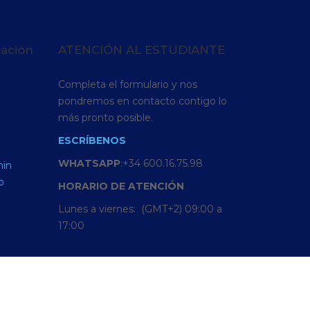
cación
ATENCIÓN AL ESTUDIANTE
Completa el formulario y nos
pondremos en contacto contigo lo
más pronto posible.
ESCRÍBENOS
WHATSAPP
:+34 600.16.75.98
min
o
HORARIO
DE
ATENCIÓN
Lunes a viernes: (GMT+2) 09:00 a
17:00