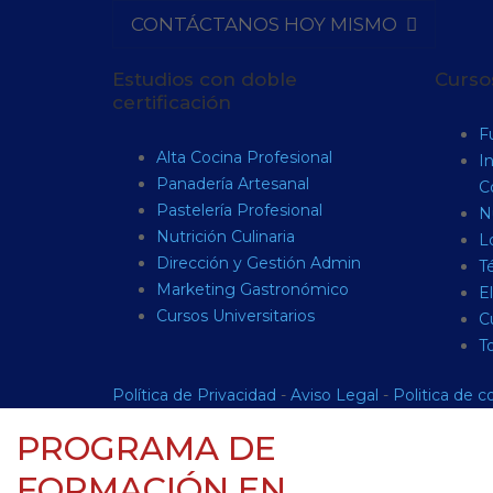
CONTÁCTANOS HOY MISMO
Estudios con doble
Cursos
certificación
F
Alta Cocina Profesional
I
Panadería Artesanal
C
Pastelería Profesional
Nu
Nutrición Culinaria
L
Dirección y Gestión Admin
Té
Marketing Gastronómico
E
Cursos Universitarios
C
T
Política de Privacidad
-
Aviso Legal
-
Politica de c
PROGRAMA DE
FORMACIÓN EN.