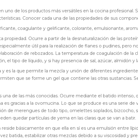
 uno de los productos más versátiles en la cocina profesional. 
acterísticas. Conocer cada una de las propiedades de sus compon
ficante, coagulante y gelificante, colorante, emulsionante, aroma
a propiedad. Ocurre a partir de la desnaturalización de las proteí
specialmente útil para la realización de flanes o pudines, pero n
 elaboración de rebozados. La temperatura de coagulación de la cla
n, el tipo de líquido, y si hay presencia de sal, azúcar, almidón y
a y es la que permite la mezcla y unión de diferentes ingredient
ten que se forme un gel que contiene las otras sustancias. Se 
 y es una de las más conocidas. Ocurre mediante el batido intenso
ma es gracias a la ovomucina. Lo que se produce es una serie de ve
ación de merengues de todo tipo, omelettes soplados, bizcocho, s
ueden quedar partículas de yema en las claras que se van a batir.
a reside básicamente en que ella en sí es una emulsión entre lípi
 batida, estabilizar otras mezclas debido a su viscosidad y prese