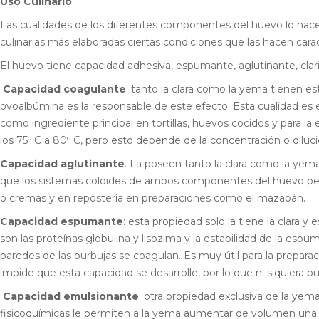
Uso Culinario
Las cualidades de los diferentes componentes del huevo lo hacen
culinarias más elaboradas ciertas condiciones que las hacen car
El huevo tiene capacidad adhesiva, espumante, aglutinante, clari
Capacidad coagulante
: tanto la clara como la yema tienen est
ovoalbúmina es la responsable de este efecto. Esta cualidad es e
como ingrediente principal en tortillas, huevos cocidos y para la
los 75º C a 80º C, pero esto depende de la concentración o dilució
Capacidad aglutinante
. La poseen tanto la clara como la yem
que los sistemas coloides de ambos componentes del huevo permi
o cremas y en repostería en preparaciones como el mazapán.
Capacidad espumante
: esta propiedad solo la tiene la clara
son las proteínas globulina y lisozima y la estabilidad de la espu
paredes de las burbujas se coagulan. Es muy útil para la prepar
impide que esta capacidad se desarrolle, por lo que ni siquiera p
Capacidad emulsionante
: otra propiedad exclusiva de la yem
fisicoquímicas le permiten a la yema aumentar de volumen una vez