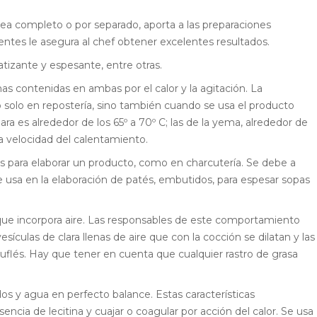
Sea completo o por separado, aporta a las preparaciones
entes le asegura al chef obtener excelentes resultados.
tizante y espesante, entre otras.
nas contenidas en ambas por el calor y la agitación. La
o solo en repostería, sino también cuando se usa el producto
ra es alrededor de los 65º a 70º C; las de la yema, alrededor de
 la velocidad del calentamiento.
es para elaborar un producto, como en charcutería. Se debe a
usa en la elaboración de patés, embutidos, para espesar sopas
, que incorpora aire. Las responsables de este comportamiento
sículas de clara llenas de aire que con la cocción se dilatan y las
uflés. Hay que tener en cuenta que cualquier rastro de grasa
dos y agua en perfecto balance. Estas características
ncia de lecitina y cuajar o coagular por acción del calor. Se usa