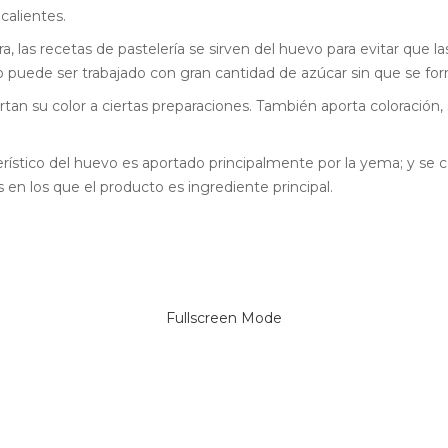
calientes.
ra, las recetas de pastelería se sirven del huevo para evitar que 
o puede ser trabajado con gran cantidad de azúcar sin que se for
ortan su color a ciertas preparaciones. También aporta coloració
terístico del huevo es aportado principalmente por la yema; y se 
s en los que el producto es ingrediente principal.
Fullscreen Mode