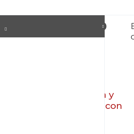
PROGRAMA DE
FORMACIÓN EN.
Alta Cocina, Panadería y
Pastelería Profesional con
Especialización
Con certificación de la